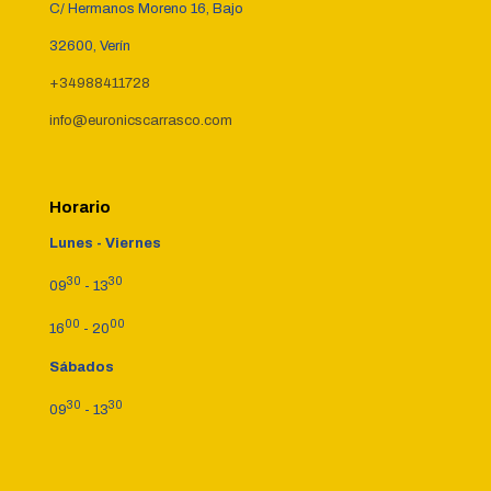
C/ Hermanos Moreno 16, Bajo
32600, Verín
+34988411728
info@euronicscarrasco.com
Horario
Lunes - Viernes
30
30
09
- 13
00
00
16
- 20
Sábados
30
30
09
- 13