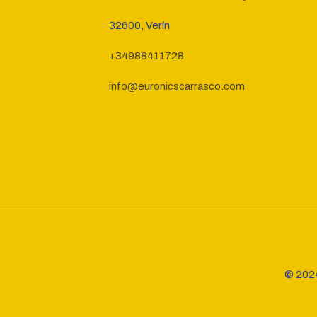
32600, Verín
+34988411728
info@euronicscarrasco.com
© 2024