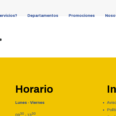
ervicios?
Departamentos
Promociones
Noso
Horario
I
Lunes - Viernes
Avis
Polít
30
30
09
- 13