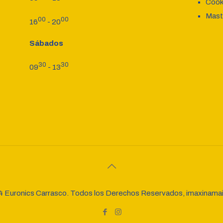
Cook
Mast
00
00
16
- 20
Sábados
30
30
09
- 13
 Euronics Carrasco. Todos los Derechos Reservados, imaxinam