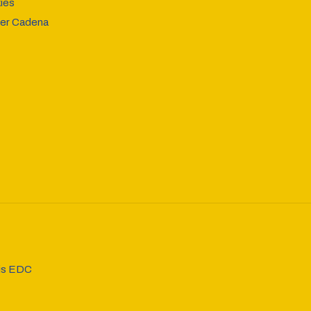
ies
er Cadena
ais EDC