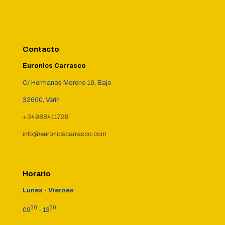
Contacto
Euronics Carrasco
C/ Hermanos Moreno 16, Bajo
32600, Verín
+34988411728
info@euronicscarrasco.com
Horario
Lunes - Viernes
30
30
09
- 13